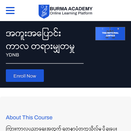
အကူးအပြောင်း
ကာလ တရားမျှတမှု
YDNB
Enroll Now
About This Course
ကြားကာလပညာရေးအတွက် ရတနာပုံတက္ကသိုလ်မှ ပို့ချပေး