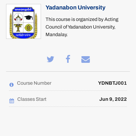
Yadanabon University
This course is organized by Acting
Council of Yadanabon University,
Mandalay.
Tweet
Post
Email
that
a
someone
you've
Facebook
to
enrolled
message
say
in
to
you've
this
say
enrolled
Course Number
YDNBTJ001
course
you've
in
enrolled
this
in
course
this
Classes Start
Jun 9, 2022
course