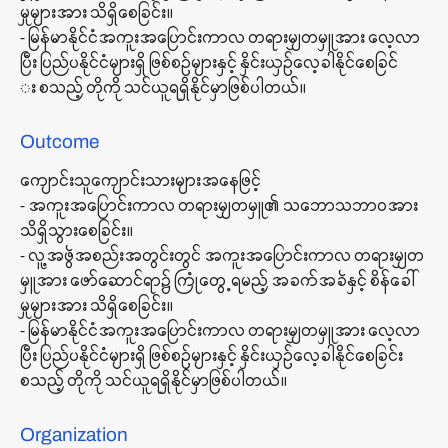
မှုများအား သိရှိစေခြင်း။
⁃ မြန်မာနိုင်ငံအကူးအပြောင်းကာလ တရားမျှတမှူအား လေ့လာ
ပြီး ပြည်ပနိုင်ငံများရှိ ဖြစ်စဉ်များနှင့် နှိင်းယှဉ်လေ့ခါနိုင်စေခြင်
း စသည့် တိုကို သင်ယူရရှိနိုင်မှာဖြစ်ပါတယ်။
Outcome
ကျောင်းသူကျောင်းသားများအနေဖြင့်
⁃ အကူးအပြောင်းကာလ တရားမျှတမှူ၏ သဘောသဘာဝအား
သိရှိသွားစေခြင်း။
⁃ လူ့အဖွဲအစည်းအတွင်းတွင် အကူးအပြောင်းကာလ တရားမျှတ
မှူအား ဖော်ဆောင်ရာ၌ ကြုံတွေ့ရမည့် အခက်အခဲနှင့် စိန်ခေါ်
မှုများအား သိရှိစေခြင်း။
⁃ မြန်မာနိုင်ငံအကူးအပြောင်းကာလ တရားမျှတမှူအား လေ့လာ
ပြီး ပြည်ပနိုင်ငံများရှိ ဖြစ်စဉ်များနှင့် နှိင်းယှဉ်လေ့ခါနိုင်စေခြင်း
စသည့် တိုကို သင်ယူရရှိနိုင်မှာဖြစ်ပါတယ်။
Organization