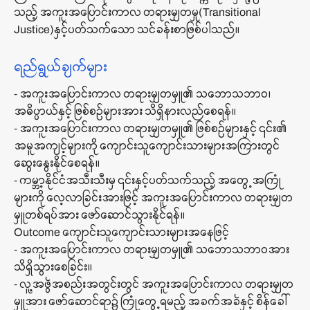
သည့် အကူးအပြောင်းကာလ တရားမျှတမှု(Transitional
Justice)နှင့်ပတ်သက်သော သင်ခန်းစာဖြစ်ပါသည်။
ရည်ရွယ်ချက်များ
⁃ အကူးအပြောင်းကာလ တရားမျှတမှူ၏ သဘောသဘာဝ၊
အဓိပ္ပာယ်နှင့် ဖြစ်စဉ်များအား သိရှိနားလည်စေရန်။
⁃ အကူးအပြောင်းကာလ တရားမျှတမှူ၏ ဖြစ်စဉ်များနှင့် ၎င်း၏
အမူအကျင့်များကို ကျောင်းသူကျောင်းသားများအကြားတွင်
ဆွေးနွေးနိုင်စေရန်။
⁃ ကမ္ဘာ့နိုင်ငံအသီးသီးမှ ၎င်းနှင့်ပတ်သက်သည့် အတွေ့အကြုံ
များကို လေ့လာခြင်းအားဖြင့် အကူးအပြောင်းကာလ တရားမျှတ
မှူတစ်ရပ်အား ဖော်ဆောင်သွားနိုင်ရန်။
Outcome ကျောင်းသူကျောင်းသားများအနေဖြင့်
⁃ အကူးအပြောင်းကာလ တရားမျှတမှူ၏ သဘောသဘာဝအား
သိရှိသွားစေခြင်း။
⁃ လူ့အဖွဲအစည်းအတွင်းတွင် အကူးအပြောင်းကာလ တရားမျှတ
မှူအား ဖော်ဆောင်ရာ၌ ကြုံတွေ့ရမည့် အခက်အခဲနှင့် စိန်ခေါ်