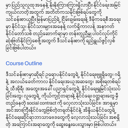
မှာ ပြည်သူလူထုအနေနဲ့ နိုးနိုးကြားကြားရှိလာပြီး နိုင်ငံရေးအမြင်
ကျယ်လာတဲ့အတွက် အတိတ်ကသမိုင်းဖြစ်ရပ်တွေကို
သင်ခန်းစာယူပြီး မြန်မာပြည်ရဲ့ ငြိမ်းချမ်းရေးနဲ့ ဒီမိုကရေစီအရေး
မှာ နိုင်ငံသူ၊ နိုင်ငံသားများအနေနဲ့ လက်ရှိကာလနဲ့ အနာဂတ်
နိုင်ငံတော်သစ် တည်ဆောက်ရာမှာ တန်းတူညီမျှ ပါဝင်လုပ်ကိုင်
ဆုံးဖြတ်နိုင်ကြစေဖို့အတွက် ဒီသင်ခန်းစာကို ရည်ရွယ်ဖွင့်လှစ်
ခြင်းဖြစ်ပါတယ်။
Course Outline
ဒီသင်ခန်းစာမှာဆိုရင် ဥရောပနိုင်ငံတွေရဲ့ နိုင်ငံရေးဗျူရိုတွေ၊ ဂရိ
နဲ့ အလယ်ခေတ်ကာလ နိုင်ငံရေးအယူအဆတွေ၊ အစိုးရတစ်ရပ်
ရဲ့သီအိုရီ၊ အတွေးအခေါ်ပညာရှင်တွေရဲ့ နိုင်ငံရေးရှုမြင်သုံးသပ်
ခြင်းတွေ၊ လူတွေရဲ့ ကိုယ်ကျင့်တရားနဲ့ နိုင်ငံရေး ၀တ္တရားတွေ မှီ
တည်နေတဲ့ social contract ကို လေ့လာသုံးသပ်ခြင်း၊ အာရှမှာ
အင်အားကြီးနိုင်ငံတွေဖြစ်တဲ့တရုတ်နိုင်ငံနဲ့ အိန္ဒိယနိုင်ငံတွေရဲ့
နိုင်ငံရေးဆိုင်ရာဘာသာဗေဒတွေကို လေ့လာသုံးသပ်ခြင်း အစရှိ
တဲ့ အကြောင်းအရာတွေကို ဆွေးနွေးပေးသွားမှာ ဖြစ်ပါတယ်။