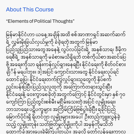
About This Course
“Elements of Political Thoughts”
မြန်မာနိုင်ငံဟာ ယနေ့အချိန်အထိ စစ်အာဏာရှင်အဆက်ဆက်
ရဲ့ လွှမ်းမိုးခြယ်လှယ်မှုကို ခံခဲ့ရတဲ့အတွက် မြန်မာ
ပြည်သူပြည်သားတွေအနေနဲ့ လွပ်လပ်ခြင်းရဲ့ အနှစ်သာရ၊ ဒီမိုက
ရေစီရဲ့ အနှစ်သာရကို မခံစားမသိရှိရဘဲ တစ်ကိုယ်စာအဆင်ပြေ
ဖို့အရေးကိုသာ ရုန်းကန်လှုပ်ရှားနေရပြီး နိုင်ငံရေးကို စိတ်ဝင်စား
ချိိန် မရပါဘူး။ ဒါ့အပြင် ကျောင်းသားတွေ နိုင်ငံရေးလုပ်ရင်
ထောင်ချပြ၊ နိုင်ငံရေးတက်ကြွလှုပ်ရှားသူတွေကို နှိပ်စက်
ညှင်းပန်းပြပြီး ပြည်သူလူထုကို အကြောက်တရားသွင်းပြီး
နိုင်ငံရေးနဲ့ ဝေးကွာစေခဲ့တဲ့အတွက်ကြောင့် နိုင်ငံတွင်းမှာ နှစ် ၇၀
ကျော်ကြာ ပြည်တွင်းစစ်မီး မငြိမ်းသေးတဲ့အပြင် လူမျိုးရေး၊
ဘာသာရေး ပဋိပက္ခများ အကြိမ်ကြိမ်ဖြစ်ပွါးခဲ့ပြီး ရခိုင်ပြည်
မြောက်ပိုင်းရှိ ရိုဟင်ဂျာ လူမျိုးများအပေါ် ဦးတည်ကျူးလွန်ခဲ့
သည့် လူမျိုးတုန်း သတ်ဖြတ်မှုလိုမျိုးကိုပါ အမှန်ကိုမသိဘဲ
ထောက်ခံအားပေးခဲ့မိကြပါတယ်။ အခုလို တော်လှန်ရေးကာလ