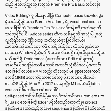
တည်းဖြတ်လိုသူတွေအတွက် Premiere Pro Basic သင်တန်း
Video Editing ကို ဝါသနာပါပြီး Computer basic knowledge
ရှိတယ်ဆိုရင်တော့ Burma Academy ရဲ့ Vocational course
အသစ်ဖြစ်တဲ့ Premiere Pro Basic သင်တန်းကို တက်ရောက်
သင်ယူနိုင်ပါပြီ။ Adobe series ထဲက တစ်ခုခုကို အသုံးပြုဖူးတဲ့
လူဆိုရင်တော့ ပိုပြီးတော့ တတ်လွယ်မှာ ဖြစ်ပါတယ်။
သင်တန်းကို တက်ရောက်ဖို စက်ပိုင်းဆိုင်ရာ လိုအပ်ချက်တွေ
ကတော့ Window နဲ့ဆိုရင် i3 လောက်ကစပြီး သုံးလိုရတယ်ဆိုပေ
မယ့် စက်ရဲ့ Performace ပိုကောင်းလေ Edit လုပ်ရတာပို
အဆင်ပြေလေဖြစ်တာမို ကောင်းကောင်းသုံးနိုင်လေ ပိုကောင်း
လေ ဖြစ်ပါတယ်။ RAM လည်း ထိုအတူပါပဲ။ များလေးကောင်း
လေမို 16GB လောက်ရှိထားရင်တော့ ပိုအဆင်ပြေပါတယ်။
macOS ဆိုရင် Mac Pro 2017 ကနေစပြီး M1 အထိကို latest
version ဖြစ်လေပိုကောင်းလေပါပဲ။
Self-paced သင်တန်းဖြစ်ပြီးတော့ ဒီသင်တန်းမှာ Premiere Pro
ရဲ့ Basic တွေ ဖြစ်တဲ့ folder ဖန်တီးတည်ဆောက်မှု၊ project
ဖန်တီးမှု၊ ဒေတာထည့်သွင်းမှု၊ sequence ဖန်တီးမှု၊ ဗီဒီယိုတွေကို