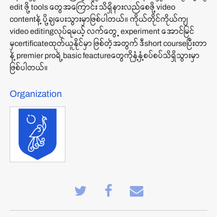
edit ဖို့ tools တွေအကြောင်း သိရှိနားလည်စေဖို့ video
contentနဲ့ ပို့ချပေးသွားမှာဖြစ်ပါတယ်။ ကိုယ်တိုင်ကိုယ်ကျ
video editingလုပ်ရမယ့် လက်တွေ့ experiment အောင်မြင်
မှcertificateထုတ်ယူနိုင်မှာ ဖြစ်တဲ့အတွက် ဒီshort courseပြီးတာ
နဲ့ premier proရဲ့basic feactureတွေကိုနှံ့နှံ့စပ်စပ်သိရှိသွားမှာ
ဖြစ်ပါတယ်။
Organization
Tweet
Post
Email
that
a
someone
you've
Facebook
to
enrolled
message
say