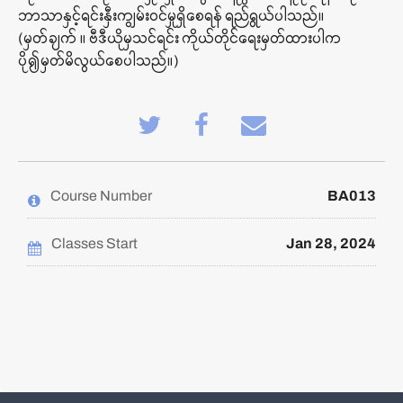
ဘာသာနှင့်ရင်းနှီးကျွမ်းဝင်မှုရှိစေရန် ရည်ရွယ်ပါသည်။
(မှတ်ချက် ။ ဗီဒီယိုမှသင်ရင်း ကိုယ်တိုင်ရေးမှတ်ထားပါက
ပို၍မှတ်မိလွယ်စေပါသည်။)
Tweet
Post
Email
that
a
someone
you've
Facebook
to
enrolled
message
say
in
to
you've
this
say
enrolled
Course Number
BA013
course
you've
in
enrolled
this
in
course
this
Classes Start
Jan 28, 2024
course